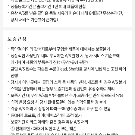
-
정품등록기간은 출고기간 1년 이내 제품에 한함
-
유상 A/S를 받은 클럽은 동일 사유의 파손에 대해 6개월간 무상수리(단,
당사 서비스 기준표에 근거함)
보증규정
-
특약점 이외의 판매자로부터 구입한 제품에 대해서는 보증불가
-
정상적인 사용범위 내의 부득이한 A/S 발생 시, 당사 서비스 기준표에
의거하여 제품의 부품수리 진행 (무상/유상 판단)
-
클럽 A/S 접수는 파손된 부품(Head, Shaft)를 당사에 반납하는 조건 하에
진행
-
당사가 아닌 곳에서 클럽의 스펙 등 제품의 변경, 개조를 한 경우 A/S 불가
-
스펙을 변경하려 하는 경우 보증기간과 상관없이 유상수리로 처리
-
보증기간 내 무상 A/S를 받은 클럽은 추가 보증기간 연장 적용되지 않음
-
스펙 변경 요청 시 당사 판매 모델이 없는 스펙으로 변경 불가
-
각종 A/S 처리 시 상황에 따라 구매 영수증 제시 요구 할 수 있음
-
IRON의 로프트, 라이(:페이스각)의 조정 불가
-
보증기간 이라도 아래와 같은 경우 유상 A/S 처리
① 천재지변 / 화재에 의한 파손 또는 훼손