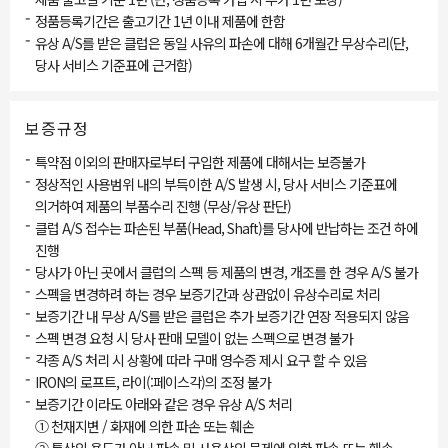
-
정품등록기간은 출고기간 1년 이내 제품에 한함
-
유상 A/S를 받은 클럽은 동일 사유의 파손에 대해 6개월간 무상수리(단,
당사 서비스 기준표에 근거함)
보증규정
-
특약점 이외의 판매자로부터 구입한 제품에 대해서는 보증불가
-
정상적인 사용범위 내의 부득이한 A/S 발생 시, 당사 서비스 기준표에
의거하여 제품의 부품수리 진행 (무상/유상 판단)
-
클럽 A/S 접수는 파손된 부품(Head, Shaft)를 당사에 반납하는 조건 하에
진행
-
당사가 아닌 곳에서 클럽의 스펙 등 제품의 변경, 개조를 한 경우 A/S 불가
-
스펙을 변경하려 하는 경우 보증기간과 상관없이 유상수리로 처리
-
보증기간 내 무상 A/S를 받은 클럽은 추가 보증기간 연장 적용되지 않음
-
스펙 변경 요청 시 당사 판매 모델이 없는 스펙으로 변경 불가
-
각종 A/S 처리 시 상황에 따라 구매 영수증 제시 요구 할 수 있음
-
IRON의 로프트, 라이(:페이스각)의 조정 불가
-
보증기간 이라도 아래와 같은 경우 유상 A/S 처리
① 천재지변 / 화재에 의한 파손 또는 훼손